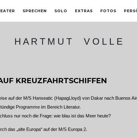
EATER
SPRECHEN
SOLO
EXTRAS
FOTOS
PERS
H A R T M U T V O L L E
AUF KREUZFAHRTSCHIFFEN
ise auf der M/S Hanseatic (HapagLloyd) von Dakar nach Buenos Air
tündige Programme im Bereich Literatur.
hluss nur noch die Frage: wie blau ist das Meer heute?
rch das „alte Europa“ auf der M/S Europa 2.